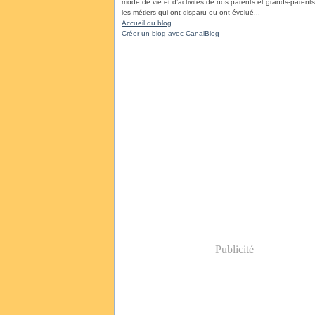
mode de vie et d’activités de nos parents et grands-parents, 
les métiers qui ont disparu ou ont évolué...
Accueil du blog
Créer un blog avec CanalBlog
Publicité