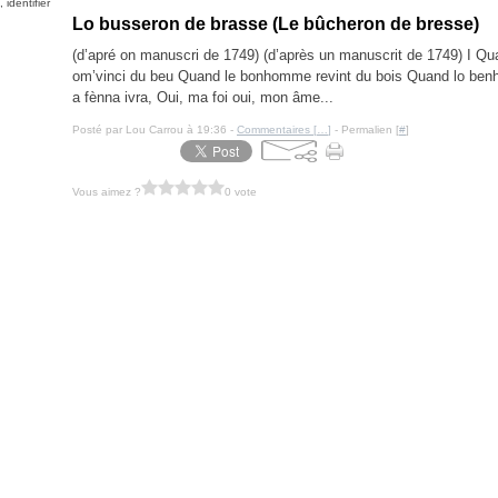
identifier
Lo busseron de brasse (Le bûcheron de bresse)
(d’apré on manuscri de 1749) (d’après un manuscrit de 1749) I Q
om’vinci du beu Quand le bonhomme revint du bois Quand lo benh
a fènna ivra, Oui, ma foi oui, mon âme...
Posté par Lou Carrou à 19:36 -
Commentaires [
…
]
- Permalien [
#
]
Vous aimez ?
0 vote