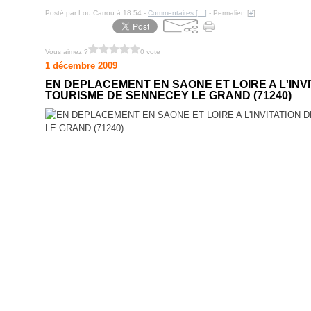
Posté par Lou Carrou à 18:54 -
Commentaires [
…
]
- Permalien [
#
]
Vous aimez ?
0 vote
1 décembre 2009
EN DEPLACEMENT EN SAONE ET LOIRE A L'INVI
TOURISME DE SENNECEY LE GRAND (71240)