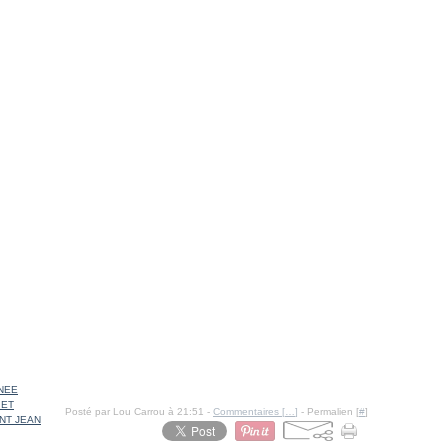
NEE
 ET
Posté par Lou Carrou à 21:51 -
Commentaires [
…
]
- Permalien [
#
]
INT JEAN