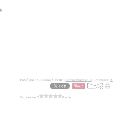
IS
Posté par Lou Carrou à 19:02 -
Commentaires [
…
]
- Permalien [
#
]
Vous aimez ?
0 vote