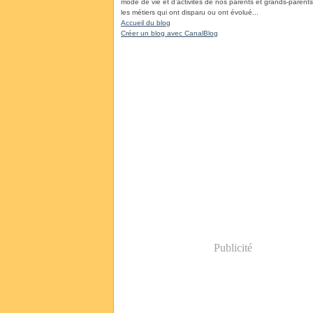
mode de vie et d’activités de nos parents et grands-parents, 
les métiers qui ont disparu ou ont évolué...
Accueil du blog
Créer un blog avec CanalBlog
Publicité