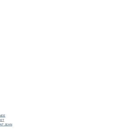
NEE
 ET
INT JEAN