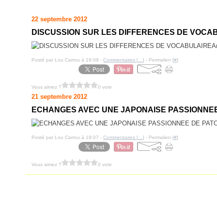
22 septembre 2012
DISCUSSION SUR LES DIFFERENCES DE VOCA
A
Posté par Lou Carrou à 19:09 -
Commentaires [
…
]
- Permalien [
#
]
Vous aimez ?
0 vote
21 septembre 2012
ECHANGES AVEC UNE JAPONAISE PASSIONNEE
Posté par Lou Carrou à 19:07 -
Commentaires [
…
]
- Permalien [
#
]
Vous aimez ?
0 vote