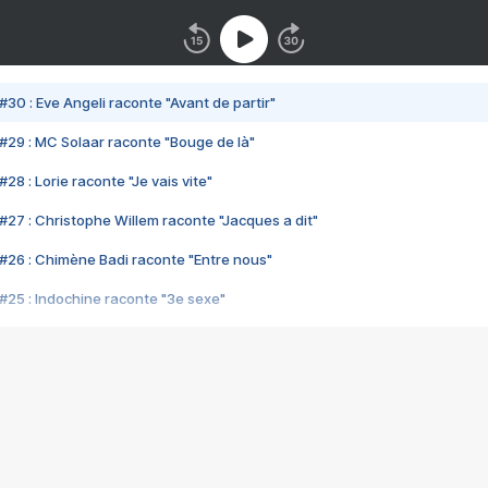
#30 : Eve Angeli raconte "Avant de partir"
#29 : MC Solaar raconte "Bouge de là"
28 : Lorie raconte "Je vais vite"
#27 : Christophe Willem raconte "Jacques a dit"
#26 : Chimène Badi raconte "Entre nous"
#25 : Indochine raconte "3e sexe"
#24 : Zaho raconte "C'est chelou"
#23 : Patrick Bruel raconte "Au café des délices"
#22 : Kyo raconte "Le chemin"
#21 : Nolwenn Leroy raconte "Cassé"