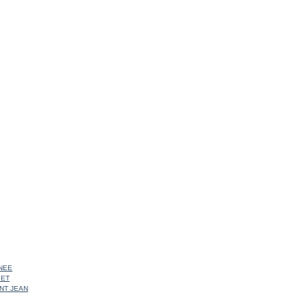
NEE
 ET
INT JEAN