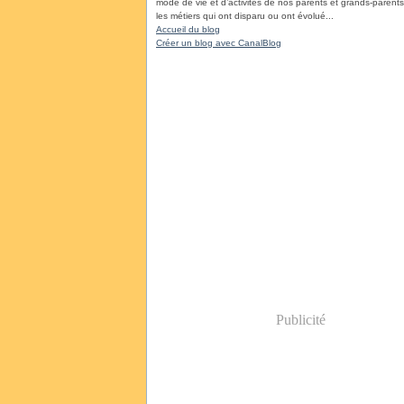
mode de vie et d’activités de nos parents et grands-parents, 
les métiers qui ont disparu ou ont évolué...
Accueil du blog
Créer un blog avec CanalBlog
Publicité