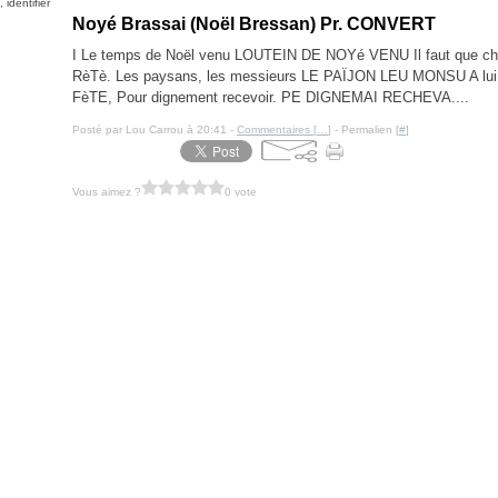
identifier
Noyé Brassai (Noël Bressan) Pr. CONVERT
I Le temps de Noël venu LOUTEIN DE NOYé VENU Il faut que 
RèTè. Les paysans, les messieurs LE PAÏJON LEU MONSU A lui 
FèTE, Pour dignement recevoir. PE DIGNEMAI RECHEVA....
Posté par Lou Carrou à 20:41 -
Commentaires [
…
]
- Permalien [
#
]
Vous aimez ?
0 vote