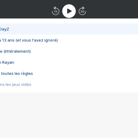
 DayZ
 a 13 ans (et vous l'avez ignoré)
e (littéralement)
im Rayan
 toutes les règles
s les jeux vidéo
us choquant de Rockstar ? - Le scandale BULLY
e plus moche de Steam
du RÊVE tourne au CAUCHEMAR
pendant 8 heures